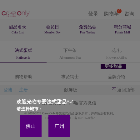
0
登录
购物车
咨询
甜品名录
会员日
免费品尝
积分商城
Cake List
Member Day
Free Tasting
Points Mall
法式蛋糕
下午茶
花.礼
Patisserie
Afternoon Tea
Flowers/Gifts
更多甜品
购物帮助
求贤纳士
品牌介绍
登陆
注册
触屏版
返回顶部
欢迎光临专爱法式甜品^-^
官方微博
官方微信
请选择城市：
© 2005-2026 Cake Only專愛法式甜品 版权所有，并保留所有权利。
ICP备案证书号:粤ICP备14015570号-1
佛山
广州