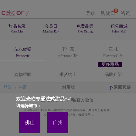
0
登录
购物车
咨询
甜品名录
会员日
免费品尝
积分商城
Cake List
Member Day
Free Tasting
Points Mall
法式蛋糕
下午茶
花.礼
Patisserie
Afternoon Tea
Flowers/Gifts
更多甜品
购物帮助
求贤纳士
品牌介绍
登陆
注册
触屏版
返回顶部
欢迎光临专爱法式甜品^-^
官方微博
官方微信
请选择城市：
© 2005-2026 Cake Only專愛法式甜品 版权所有，并保留所有权利。
ICP备案证书号:粤ICP备14015570号-1
佛山
广州