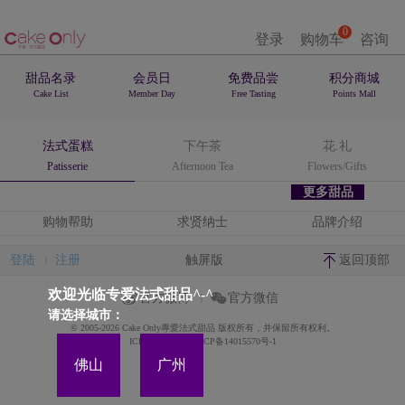
0
登录
购物车
咨询
甜品名录
会员日
免费品尝
积分商城
Cake List
Member Day
Free Tasting
Points Mall
法式蛋糕
下午茶
花.礼
Patisserie
Afternoon Tea
Flowers/Gifts
更多甜品
购物帮助
求贤纳士
品牌介绍
登陆
注册
触屏版
返回顶部
欢迎光临专爱法式甜品^-^
官方微博
官方微信
请选择城市：
© 2005-2026 Cake Only專愛法式甜品 版权所有，并保留所有权利。
ICP备案证书号:粤ICP备14015570号-1
佛山
广州