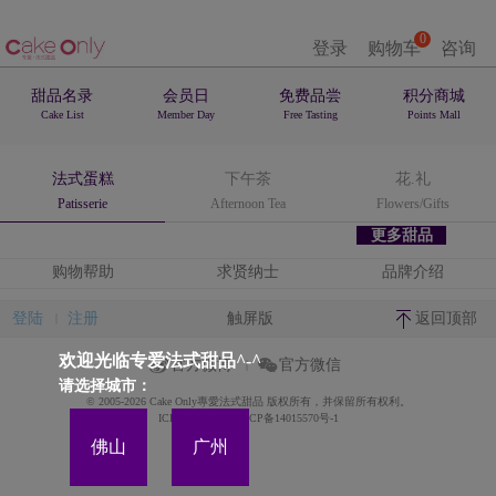
0
登录
购物车
咨询
甜品名录
会员日
免费品尝
积分商城
Cake List
Member Day
Free Tasting
Points Mall
法式蛋糕
下午茶
花.礼
Patisserie
Afternoon Tea
Flowers/Gifts
更多甜品
购物帮助
求贤纳士
品牌介绍
登陆
注册
触屏版
返回顶部
欢迎光临专爱法式甜品^-^
官方微博
官方微信
请选择城市：
© 2005-2026 Cake Only專愛法式甜品 版权所有，并保留所有权利。
ICP备案证书号:粤ICP备14015570号-1
佛山
广州