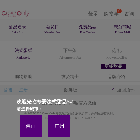
0
登录
购物车
咨询
甜品名录
会员日
免费品尝
积分商城
Cake List
Member Day
Free Tasting
Points Mall
法式蛋糕
下午茶
花.礼
Patisserie
Afternoon Tea
Flowers/Gifts
更多甜品
购物帮助
求贤纳士
品牌介绍
登陆
注册
触屏版
返回顶部
欢迎光临专爱法式甜品^-^
官方微博
官方微信
请选择城市：
© 2005-2026 Cake Only專愛法式甜品 版权所有，并保留所有权利。
ICP备案证书号:粤ICP备14015570号-1
佛山
广州