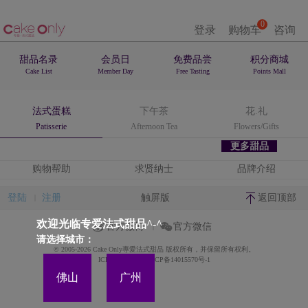
0
登录
购物车
咨询
甜品名录
会员日
免费品尝
积分商城
Cake List
Member Day
Free Tasting
Points Mall
法式蛋糕
下午茶
花.礼
Patisserie
Afternoon Tea
Flowers/Gifts
更多甜品
购物帮助
求贤纳士
品牌介绍
登陆
注册
触屏版
返回顶部
欢迎光临专爱法式甜品^-^
官方微博
官方微信
请选择城市：
© 2005-2026 Cake Only專愛法式甜品 版权所有，并保留所有权利。
ICP备案证书号:粤ICP备14015570号-1
佛山
广州