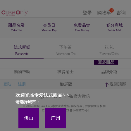
0
登录
购物车
咨询
甜品名录
会员日
免费品尝
积分商城
Cake List
Member Day
Free Tasting
Points Mall
法式蛋糕
下午茶
花.礼
Patisserie
Afternoon Tea
Flowers/Gifts
更多甜品
购物帮助
求贤纳士
品牌介绍
登陆
注册
触屏版
返回顶部
欢迎光临专爱法式甜品^-^
官方微博
官方微信
请选择城市：
© 2005-2026 Cake Only專愛法式甜品 版权所有，并保留所有权利。
ICP备案证书号:粤ICP备14015570号-1
佛山
广州