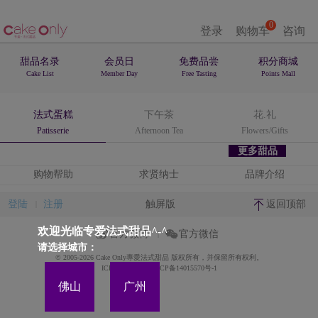
0
登录
购物车
咨询
甜品名录
会员日
免费品尝
积分商城
Cake List
Member Day
Free Tasting
Points Mall
法式蛋糕
下午茶
花.礼
Patisserie
Afternoon Tea
Flowers/Gifts
更多甜品
购物帮助
求贤纳士
品牌介绍
登陆
注册
触屏版
返回顶部
欢迎光临专爱法式甜品^-^
官方微博
官方微信
请选择城市：
© 2005-2026 Cake Only專愛法式甜品 版权所有，并保留所有权利。
ICP备案证书号:粤ICP备14015570号-1
佛山
广州