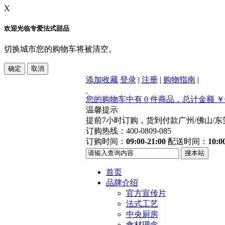
X
欢迎光临专爱法式甜品
切换城市您的购物车将被清空。
添加收藏
登录
|
注册
|
购物指南
|
您的购物车中有 0 件商品，总计金额 ￥0
温馨提示
提前7小时订购，货到付款
广州/佛山/
订购热线：400-0809-085
订购时间：
09:00-21:00
配送时间：
10:0
首页
品牌介绍
官方宣传片
法式工艺
中央厨房
食材理念