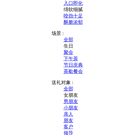
入口即化
绵软细腻
咬劲十足
酥脆浓郁
场景 :
全部
生日
聚会
下午茶
节日庆典
茶歇餐会
送礼对象 :
全部
女朋友
男朋友
小朋友
亲人
朋友
客户
领导