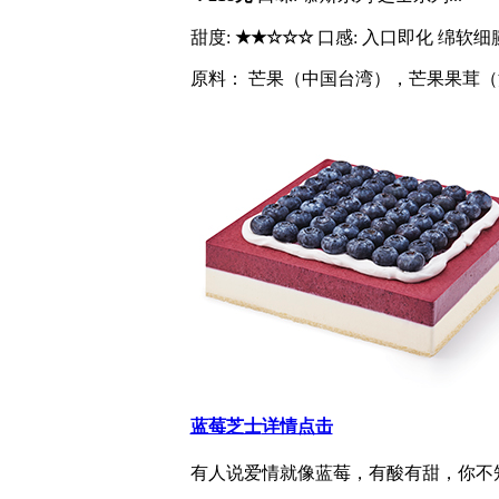
甜度:
★★☆☆☆
口感: 入口即化 绵软细
原料： 芒果（中国台湾），芒果果茸（法
蓝莓芝士
详情点击
有人说爱情就像蓝莓，有酸有甜，你不知