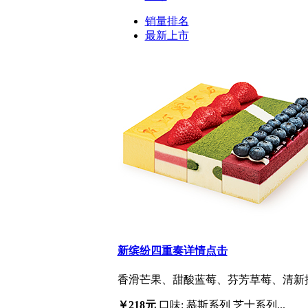
销量排名
最新上市
新缤纷四重奏
详情点击
香滑芒果、甜酸蓝莓、芬芳草莓、清新抹
￥218元
口味: 慕斯系列 芝士系列...