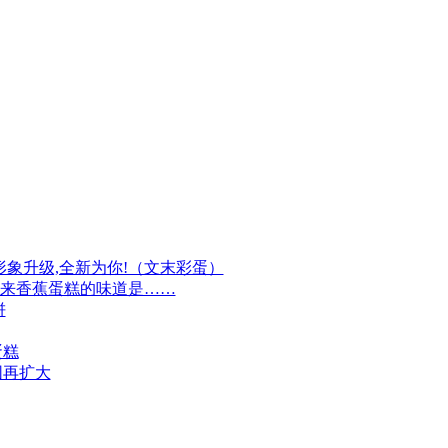
牌形象升级,全新为你!（文末彩蛋）
原来香蕉蛋糕的味道是……
饼
蛋糕
围再扩大