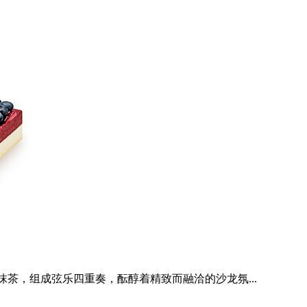
茶，组成弦乐四重奏，酝醇着精致而融洽的沙龙氛...