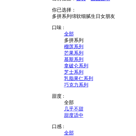
你已选择：
多拼系列
绵软细腻
生日
女朋友
口味 :
全部
多拼系列
榴莲系列
芒果系列
慕斯系列
拿破仑系列
芝士系列
乳脂果仁系列
巧克力系列
甜度 :
全部
几乎不甜
甜度适中
口感 :
全部