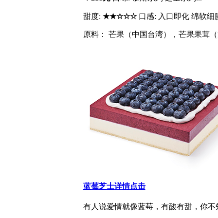
甜度:
★★☆☆☆
口感: 入口即化 绵软细
原料： 芒果（中国台湾），芒果果茸（法
蓝莓芝士
详情点击
有人说爱情就像蓝莓，有酸有甜，你不知