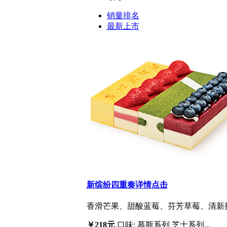
销量排名
最新上市
新缤纷四重奏
详情点击
香滑芒果、甜酸蓝莓、芬芳草莓、清新抹
￥218元
口味: 慕斯系列 芝士系列...