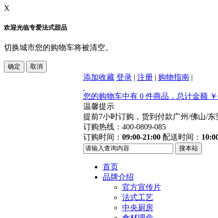
X
欢迎光临专爱法式甜品
切换城市您的购物车将被清空。
添加收藏
登录
|
注册
|
购物指南
|
您的购物车中有 0 件商品，总计金额 ￥0
温馨提示
提前7小时订购，货到付款
广州/佛山/
订购热线：400-0809-085
订购时间：
09:00-21:00
配送时间：
10:0
首页
品牌介绍
官方宣传片
法式工艺
中央厨房
食材理念