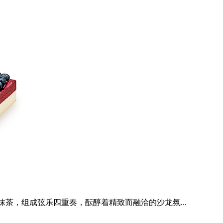
茶，组成弦乐四重奏，酝醇着精致而融洽的沙龙氛...