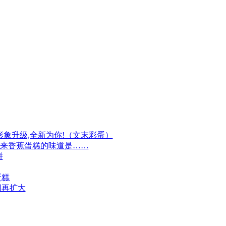
牌形象升级,全新为你!（文末彩蛋）
原来香蕉蛋糕的味道是……
饼
蛋糕
围再扩大