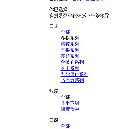
你已选择：
多拼系列
绵软细腻
下午茶
领导
口味 :
全部
多拼系列
榴莲系列
芒果系列
慕斯系列
拿破仑系列
芝士系列
乳脂果仁系列
巧克力系列
甜度 :
全部
几乎不甜
甜度适中
口感 :
全部