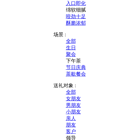
入口即化
绵软细腻
咬劲十足
酥脆浓郁
场景 :
全部
生日
聚会
下午茶
节日庆典
茶歇餐会
送礼对象 :
全部
女朋友
男朋友
小朋友
亲人
朋友
客户
领导