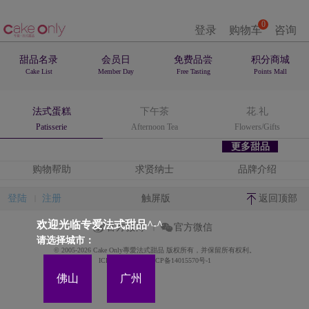
0
登录
购物车
咨询
甜品名录
会员日
免费品尝
积分商城
Cake List
Member Day
Free Tasting
Points Mall
法式蛋糕
下午茶
花.礼
Patisserie
Afternoon Tea
Flowers/Gifts
更多甜品
购物帮助
求贤纳士
品牌介绍
登陆
注册
触屏版
返回顶部
欢迎光临专爱法式甜品^-^
官方微博
官方微信
请选择城市：
© 2005-2026 Cake Only專愛法式甜品 版权所有，并保留所有权利。
ICP备案证书号:粤ICP备14015570号-1
佛山
广州