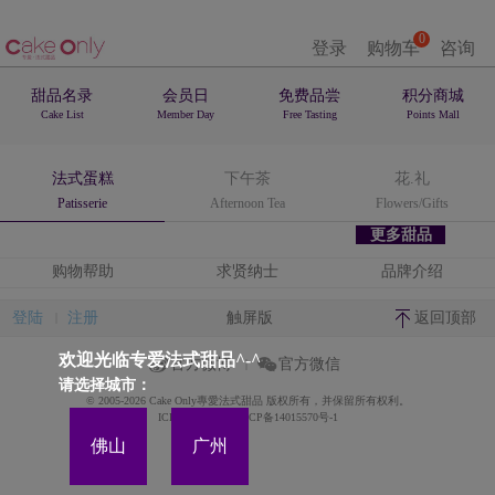
0
登录
购物车
咨询
甜品名录
会员日
免费品尝
积分商城
Cake List
Member Day
Free Tasting
Points Mall
法式蛋糕
下午茶
花.礼
Patisserie
Afternoon Tea
Flowers/Gifts
更多甜品
购物帮助
求贤纳士
品牌介绍
登陆
注册
触屏版
返回顶部
欢迎光临专爱法式甜品^-^
官方微博
官方微信
请选择城市：
© 2005-2026 Cake Only專愛法式甜品 版权所有，并保留所有权利。
ICP备案证书号:粤ICP备14015570号-1
佛山
广州