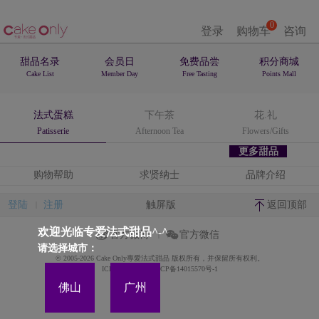
0
登录
购物车
咨询
甜品名录
会员日
免费品尝
积分商城
Cake List
Member Day
Free Tasting
Points Mall
法式蛋糕
下午茶
花.礼
Patisserie
Afternoon Tea
Flowers/Gifts
更多甜品
购物帮助
求贤纳士
品牌介绍
登陆
注册
触屏版
返回顶部
欢迎光临专爱法式甜品^-^
官方微博
官方微信
请选择城市：
© 2005-2026 Cake Only專愛法式甜品 版权所有，并保留所有权利。
ICP备案证书号:粤ICP备14015570号-1
佛山
广州