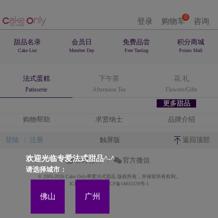
0
登录
购物车
咨询
甜品名录
会员日
免费品尝
积分商城
Cake List
Member Day
Free Tasting
Points Mall
法式蛋糕
下午茶
花.礼
Patisserie
Afternoon Tea
Flowers/Gifts
更多甜品
购物帮助
求贤纳士
品牌介绍
登陆
注册
触屏版
返回顶部
欢迎光临专爱法式甜品^-^
官方微博
官方微信
请选择城市：
© 2005-2026 Cake Only專愛法式甜品 版权所有，并保留所有权利。
ICP备案证书号:粤ICP备14015570号-1
佛山
广州