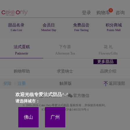
0
登录
购物车
咨询
甜品名录
会员日
免费品尝
积分商城
Cake List
Member Day
Free Tasting
Points Mall
法式蛋糕
下午茶
花.礼
Patisserie
Afternoon Tea
Flowers/Gifts
更多甜品
购物帮助
求贤纳士
品牌介绍
登陆
注册
触屏版
返回顶部
欢迎光临专爱法式甜品^-^
官方微博
官方微信
请选择城市：
© 2005-2026 Cake Only專愛法式甜品 版权所有，并保留所有权利。
ICP备案证书号:粤ICP备14015570号-1
佛山
广州