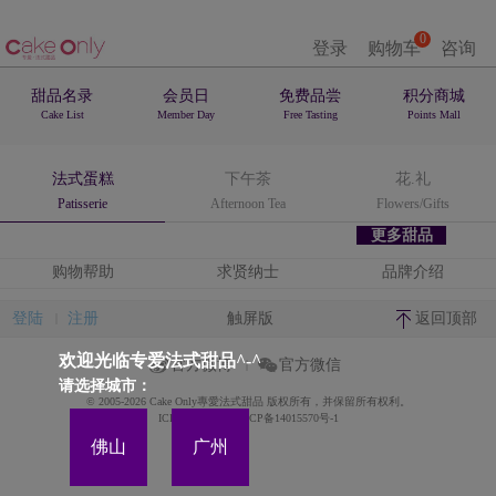
0
登录
购物车
咨询
甜品名录
会员日
免费品尝
积分商城
Cake List
Member Day
Free Tasting
Points Mall
法式蛋糕
下午茶
花.礼
Patisserie
Afternoon Tea
Flowers/Gifts
更多甜品
购物帮助
求贤纳士
品牌介绍
登陆
注册
触屏版
返回顶部
欢迎光临专爱法式甜品^-^
官方微博
官方微信
请选择城市：
© 2005-2026 Cake Only專愛法式甜品 版权所有，并保留所有权利。
ICP备案证书号:粤ICP备14015570号-1
佛山
广州