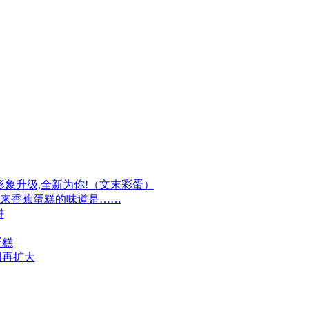
牌形象升级,全新为你!（文末彩蛋）
原来香蕉蛋糕的味道是……
饼
蛋糕
围再扩大