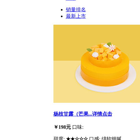
销量排名
最新上市
杨枝甘露（芒果...
详情点击
￥198元
口味:
甜度:
★★☆☆☆
口感: 绵软细腻