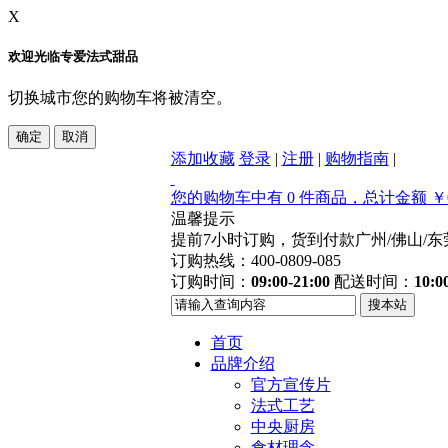
X
欢迎光临专爱法式甜品
切换城市您的购物车将被清空。
添加收藏
登录
|
注册
|
购物指南
|
您的购物车中有 0 件商品，总计金额 ￥0
温馨提示
提前7小时订购，货到付款
广州/佛山/
订购热线：400-0809-085
订购时间：
09:00-21:00
配送时间：
10:0
首页
品牌介绍
官方宣传片
法式工艺
中央厨房
食材理念