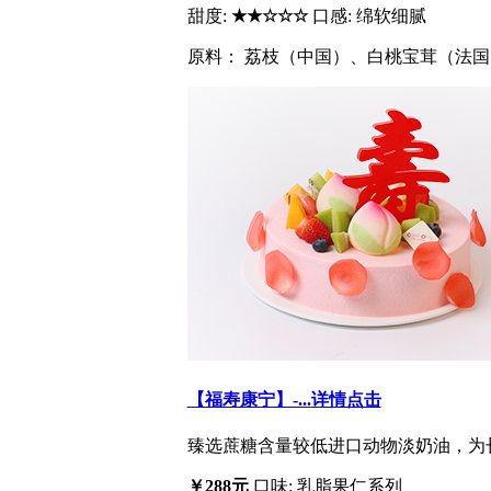
甜度:
★★☆☆☆
口感: 绵软细腻
原料： 荔枝（中国）、白桃宝茸（法国
【福寿康宁】-...
详情点击
臻选蔗糖含量较低进口动物淡奶油，为长
￥288元
口味: 乳脂果仁系列