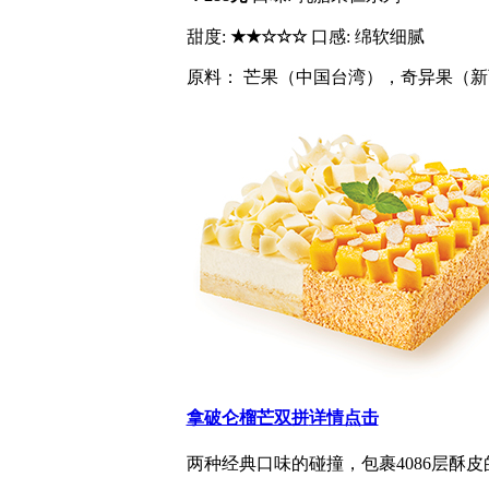
甜度:
★★☆☆☆
口感: 绵软细腻
原料： 芒果（中国台湾），奇异果（新西
拿破仑榴芒双拼
详情点击
两种经典口味的碰撞，包裹4086层酥皮