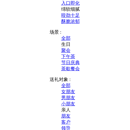
入口即化
绵软细腻
咬劲十足
酥脆浓郁
场景 :
全部
生日
聚会
下午茶
节日庆典
茶歇餐会
送礼对象 :
全部
女朋友
男朋友
小朋友
亲人
朋友
客户
领导