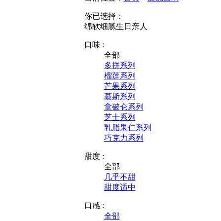
你已选择：
绵软细腻
生日
亲人
口味 :
全部
多拼系列
榴莲系列
芒果系列
慕斯系列
拿破仑系列
芝士系列
乳脂果仁系列
巧克力系列
甜度 :
全部
几乎不甜
甜度适中
口感 :
全部