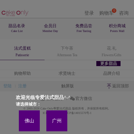
0
登录
购物车
咨询
甜品名录
会员日
免费品尝
积分商城
Cake List
Member Day
Free Tasting
Points Mall
法式蛋糕
下午茶
花.礼
Patisserie
Afternoon Tea
Flowers/Gifts
更多甜品
购物帮助
求贤纳士
品牌介绍
登陆
注册
触屏版
返回顶部
欢迎光临专爱法式甜品^-^
官方微博
官方微信
请选择城市：
© 2005-2026 Cake Only專愛法式甜品 版权所有，并保留所有权利。
ICP备案证书号:粤ICP备14015570号-1
佛山
广州