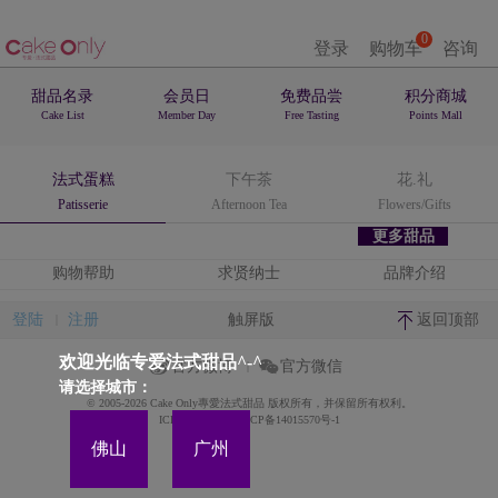
0
登录
购物车
咨询
甜品名录
会员日
免费品尝
积分商城
Cake List
Member Day
Free Tasting
Points Mall
法式蛋糕
下午茶
花.礼
Patisserie
Afternoon Tea
Flowers/Gifts
更多甜品
购物帮助
求贤纳士
品牌介绍
登陆
注册
触屏版
返回顶部
欢迎光临专爱法式甜品^-^
官方微博
官方微信
请选择城市：
© 2005-2026 Cake Only專愛法式甜品 版权所有，并保留所有权利。
ICP备案证书号:粤ICP备14015570号-1
佛山
广州