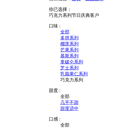
你已选择：
巧克力系列
节日庆典
客户
口味 :
全部
多拼系列
榴莲系列
芒果系列
慕斯系列
拿破仑系列
芝士系列
乳脂果仁系列
巧克力系列
甜度 :
全部
几乎不甜
甜度适中
口感 :
全部