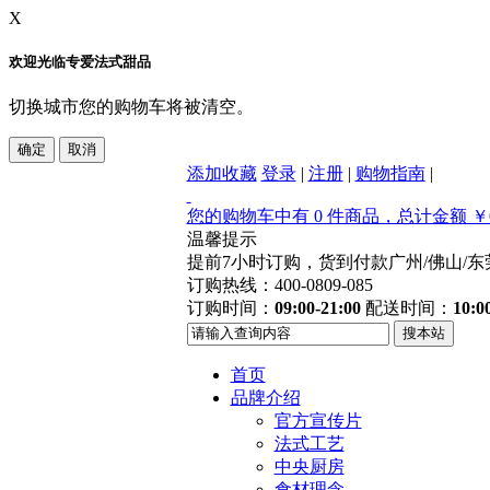
X
欢迎光临专爱法式甜品
切换城市您的购物车将被清空。
添加收藏
登录
|
注册
|
购物指南
|
您的购物车中有 0 件商品，总计金额 ￥0
温馨提示
提前7小时订购，货到付款
广州/佛山/
订购热线：400-0809-085
订购时间：
09:00-21:00
配送时间：
10:0
首页
品牌介绍
官方宣传片
法式工艺
中央厨房
食材理念