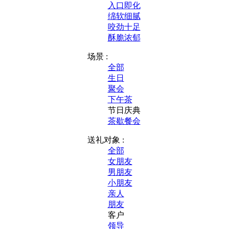
入口即化
绵软细腻
咬劲十足
酥脆浓郁
场景 :
全部
生日
聚会
下午茶
节日庆典
茶歇餐会
送礼对象 :
全部
女朋友
男朋友
小朋友
亲人
朋友
客户
领导