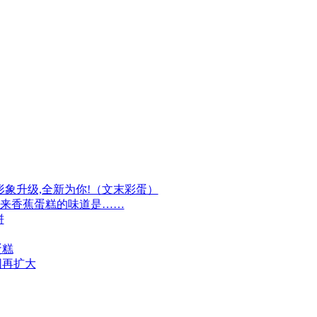
牌形象升级,全新为你!（文末彩蛋）
原来香蕉蛋糕的味道是……
饼
蛋糕
围再扩大