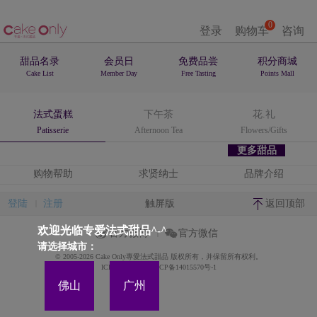
0
登录
购物车
咨询
甜品名录
会员日
免费品尝
积分商城
Cake List
Member Day
Free Tasting
Points Mall
法式蛋糕
下午茶
花.礼
Patisserie
Afternoon Tea
Flowers/Gifts
更多甜品
购物帮助
求贤纳士
品牌介绍
登陆
注册
触屏版
返回顶部
欢迎光临专爱法式甜品^-^
官方微博
官方微信
请选择城市：
© 2005-2026 Cake Only專愛法式甜品 版权所有，并保留所有权利。
ICP备案证书号:粤ICP备14015570号-1
佛山
广州