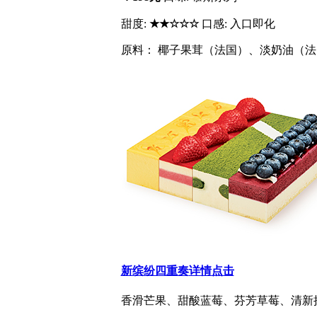
甜度:
★★☆☆☆
口感: 入口即化
原料： 椰子果茸（法国）、淡奶油（法国
新缤纷四重奏
详情点击
香滑芒果、甜酸蓝莓、芬芳草莓、清新抹