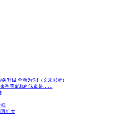
牌形象升级,全新为你!（文末彩蛋）
原来香蕉蛋糕的味道是……
饼
蛋糕
围再扩大