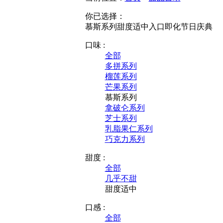
你已选择：
慕斯系列
甜度适中
入口即化
节日庆典
口味 :
全部
多拼系列
榴莲系列
芒果系列
慕斯系列
拿破仑系列
芝士系列
乳脂果仁系列
巧克力系列
甜度 :
全部
几乎不甜
甜度适中
口感 :
全部