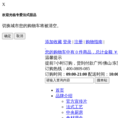
X
欢迎光临专爱法式甜品
切换城市您的购物车将被清空。
添加收藏
登录
|
注册
|
购物指南
|
您的购物车中有 0 件商品，总计金额 ￥0
温馨提示
提前7小时订购，货到付款
广州/佛山/
订购热线：400-0809-085
订购时间：
09:00-21:00
配送时间：
10:0
首页
品牌介绍
官方宣传片
法式工艺
中央厨房
食材理念