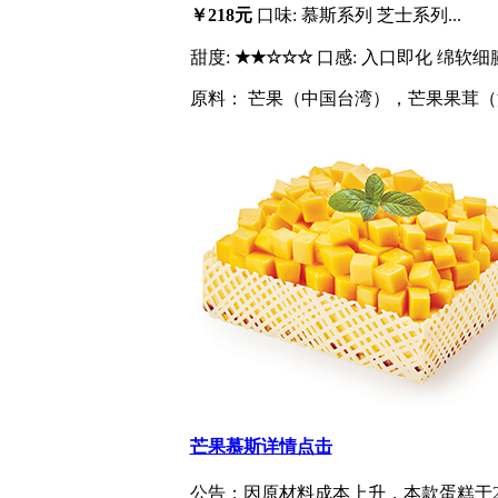
￥218元
口味: 慕斯系列 芝士系列...
甜度:
★★☆☆☆
口感: 入口即化 绵软细
原料： 芒果（中国台湾），芒果果茸（法
芒果慕斯
详情点击
公告：因原材料成本上升，本款蛋糕于201