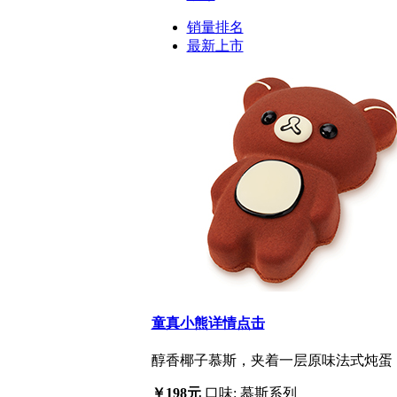
销量排名
最新上市
童真小熊
详情点击
醇香椰子慕斯，夹着一层原味法式炖蛋
￥198元
口味: 慕斯系列