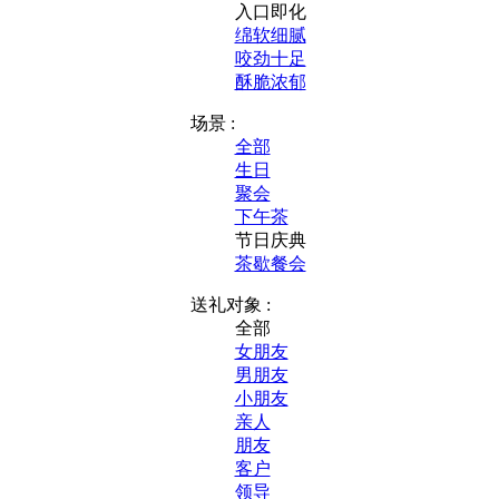
入口即化
绵软细腻
咬劲十足
酥脆浓郁
场景 :
全部
生日
聚会
下午茶
节日庆典
茶歇餐会
送礼对象 :
全部
女朋友
男朋友
小朋友
亲人
朋友
客户
领导