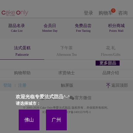
0
登录
购物车
咨询
甜品名录
会员日
免费品尝
积分商城
Cake List
Member Day
Free Tasting
Points Mall
法式蛋糕
下午茶
花.礼
Patisserie
Afternoon Tea
Flowers/Gifts
更多甜品
购物帮助
求贤纳士
品牌介绍
登陆
注册
触屏版
返回顶部
欢迎光临专爱法式甜品^-^
官方微博
官方微信
请选择城市：
© 2005-2026 Cake Only專愛法式甜品 版权所有，并保留所有权利。
ICP备案证书号:粤ICP备14015570号-1
佛山
广州