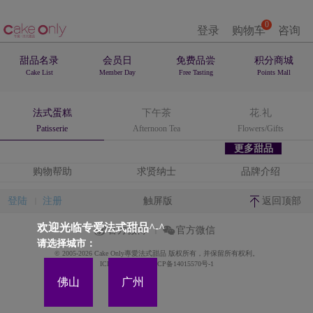
0
登录
购物车
咨询
甜品名录
会员日
免费品尝
积分商城
Cake List
Member Day
Free Tasting
Points Mall
法式蛋糕
下午茶
花.礼
Patisserie
Afternoon Tea
Flowers/Gifts
更多甜品
购物帮助
求贤纳士
品牌介绍
登陆
注册
触屏版
返回顶部
欢迎光临专爱法式甜品^-^
官方微博
官方微信
请选择城市：
© 2005-2026 Cake Only專愛法式甜品 版权所有，并保留所有权利。
ICP备案证书号:粤ICP备14015570号-1
佛山
广州