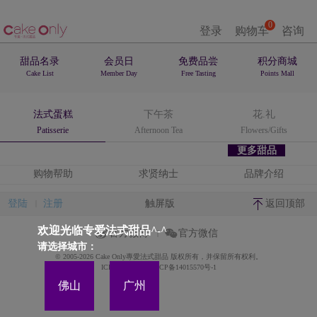
0
登录
购物车
咨询
甜品名录
会员日
免费品尝
积分商城
Cake List
Member Day
Free Tasting
Points Mall
法式蛋糕
下午茶
花.礼
Patisserie
Afternoon Tea
Flowers/Gifts
更多甜品
购物帮助
求贤纳士
品牌介绍
登陆
注册
触屏版
返回顶部
欢迎光临专爱法式甜品^-^
官方微博
官方微信
请选择城市：
© 2005-2026 Cake Only專愛法式甜品 版权所有，并保留所有权利。
ICP备案证书号:粤ICP备14015570号-1
佛山
广州