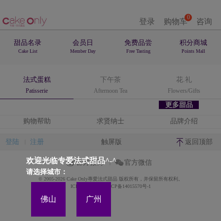
0
登录
购物车
咨询
甜品名录
会员日
免费品尝
积分商城
Cake List
Member Day
Free Tasting
Points Mall
法式蛋糕
下午茶
花.礼
Patisserie
Afternoon Tea
Flowers/Gifts
更多甜品
购物帮助
求贤纳士
品牌介绍
登陆
注册
触屏版
返回顶部
欢迎光临专爱法式甜品^-^
官方微博
官方微信
请选择城市：
© 2005-2026 Cake Only專愛法式甜品 版权所有，并保留所有权利。
ICP备案证书号:粤ICP备14015570号-1
佛山
广州